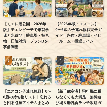
【モエレ沼公園・2026年
【2026年版・エスコン】
版】モエレビーチで未就学
0〜6歳の子連れ観戦完全ガ
児と水遊び｜駐車場・持ち
イド｜座席・駐車場・ベビ
物・日陰対策・プランBを
ールーム・撤退ライン
事前調査
【エスコン子連れ観戦】0〜
【新千歳空港】飛行機に乗
6歳の持ち物リスト｜忘れる
らなくても大満足！無料遊
と困る必須アイテムまとめ
び場＆離乳食ランチ攻略ガ