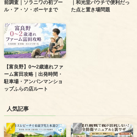
前調査｜ソラニワの初プー
｜和光堂パウチで便利だっ
ル・ア・ソ・ボーヤまで
た点と置き場問題
【富良野】0〜2歳連れファ
ーム富田攻略｜出発時間・
駐車場・アンパンマンショ
ップふらの店ルート
人気記事