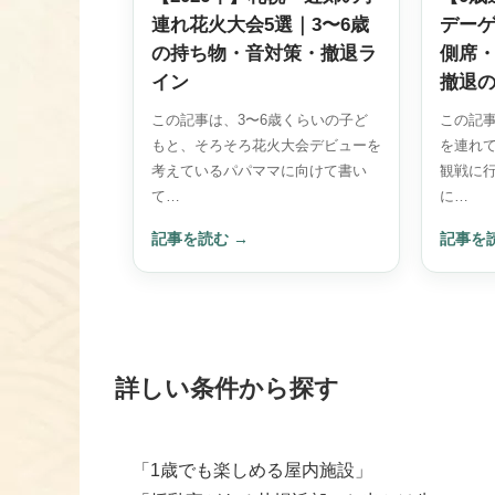
連れ花火大会5選｜3〜6歳
デー
の持ち物・音対策・撤退ラ
側席・
イン
撤退
この記事は、3〜6歳くらいの子ど
この記事
もと、そろそろ花火大会デビューを
を連れ
考えているパパママに向けて書い
観戦に
て…
に…
記事を読む
→
記事を
詳しい条件から探す
「1歳でも楽しめる屋内施設」