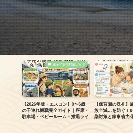
カ育児録
親子で野球観戦ガイド
リストが
【2026年版・エスコン】0〜6歳
【保育園の洗礼】
きる「家
の子連れ観戦完全ガイド｜座席・
族全滅…を防ぐ！0
術
駐車場・ベビールーム・撤退ライ
染対策と家事省力化
ン