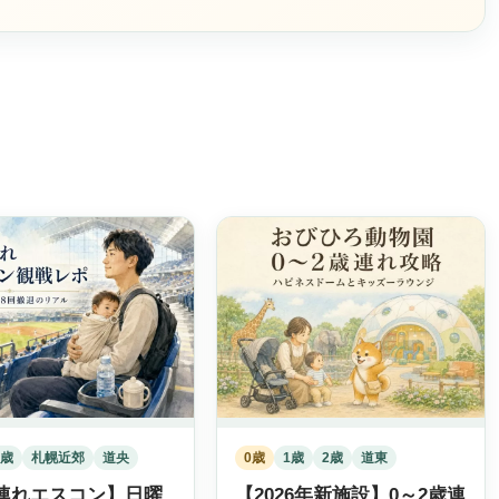
。
1歳
札幌近郊
道央
0歳
1歳
2歳
道東
連れエスコン】日曜
【2026年新施設】0～2歳連