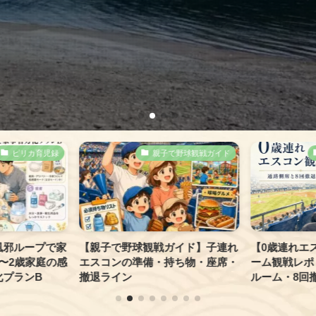
ピリカ育児録
親子で野球観戦ガイド
風邪ループで家
【親子で野球観戦ガイド】子連れ
【0歳連れエ
〜2歳家庭の感
エスコンの準備・持ち物・座席・
ーム観戦レポ
プランB
撤退ライン
ルーム・8回