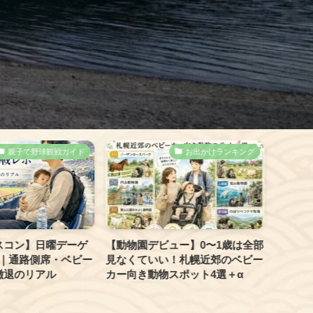
親子で野球観戦ガイド
お出かけランキング
スコン】日曜デーゲ
【動物園デビュー】0〜1歳は全部
【ファ
｜通路側席・ベビー
見なくていい！札幌近郊のベビー
さっぽ
撤退のリアル
カー向き動物スポット4選＋α
期が安
デビュ