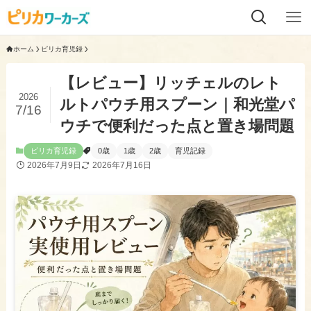
ホーム
ピリカ育児録
【レビュー】リッチェルのレト
2026
ルトパウチ用スプーン｜和光堂パ
7/16
ウチで便利だった点と置き場問題
ピリカ育児録
0歳
1歳
2歳
育児記録
2026年7月9日
2026年7月16日